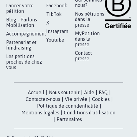
AGRESSION DE MON FILS THÉO :
SOYONS TOUS MOBILISÉS...
16.826
signatures
Je signe
RÉUSSIR VOTRE
NOTRE
ESPACE PRESSE
MOBILISATION
COMMUNAUTÉ
Qui sommes-
nous?
Lancer votre
Facebook
pétition
Nos pétitions
TikTok
dans la
Blog - Parlons
X