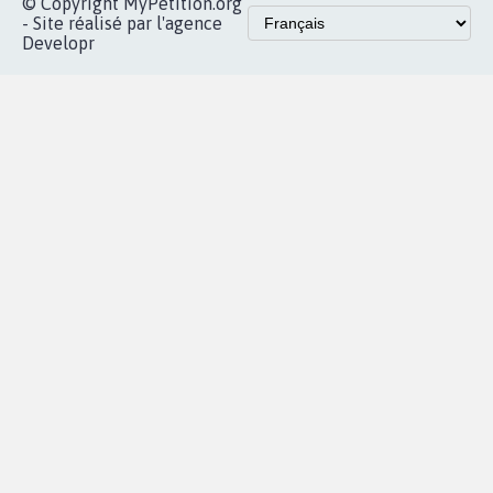
presse
Mobilisation
Instagram
MyPetition
Accompagnement
dans la
Youtube
Partenariat et
presse
fundraising
Contact
Les pétitions
presse
proches de chez
vous
Accueil
|
Nous soutenir
|
Aide
|
FAQ
|
Contactez-nous
|
Vie privée
|
Cookies
|
Politique de confidentialité
|
Mentions légales
|
Conditions d'utilisation
|
Partenaires
© Copyright MyPetition.org
- Site réalisé par l'agence
Developr