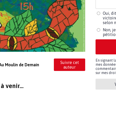
Oui, di
victoir
selon m
Non, je
pétiti
En signant l
Suivre cet
 Au Moulin de Demain
mes données 
auteur
commentaires
sur mes droit
 venir...