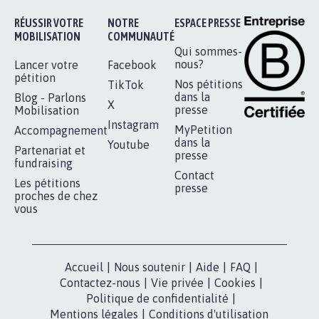
RÉUSSIR VOTRE
NOTRE
ESPACE PRESSE
MOBILISATION
COMMUNAUTÉ
Qui sommes-
nous?
Lancer votre
Facebook
pétition
Nos pétitions
TikTok
dans la
Blog - Parlons
X
presse
Mobilisation
Instagram
MyPetition
Accompagnement
dans la
Youtube
Partenariat et
presse
fundraising
Contact
Les pétitions
presse
proches de chez
vous
Accueil
|
Nous soutenir
|
Aide
|
FAQ
|
Contactez-nous
|
Vie privée
|
Cookies
|
Politique de confidentialité
|
Mentions légales
|
Conditions d'utilisation