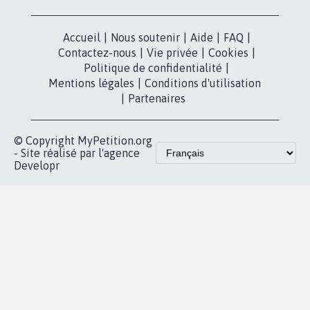
dans la
Blog - Parlons
X
presse
Mobilisation
Instagram
MyPetition
Accompagnement
dans la
Youtube
Partenariat et
presse
fundraising
Contact
Les pétitions
presse
proches de chez
vous
Accueil
|
Nous soutenir
|
Aide
|
FAQ
|
Contactez-nous
|
Vie privée
|
Cookies
|
Politique de confidentialité
|
Mentions légales
|
Conditions d'utilisation
|
Partenaires
© Copyright MyPetition.org
- Site réalisé par l'agence
Developr