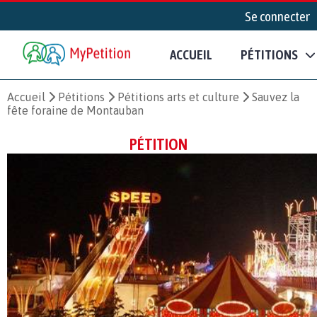
Se connecter
ACCUEIL
PÉTITIONS
Accueil
Pétitions
Pétitions arts et culture
Sauvez la
fête foraine de Montauban
PÉTITION