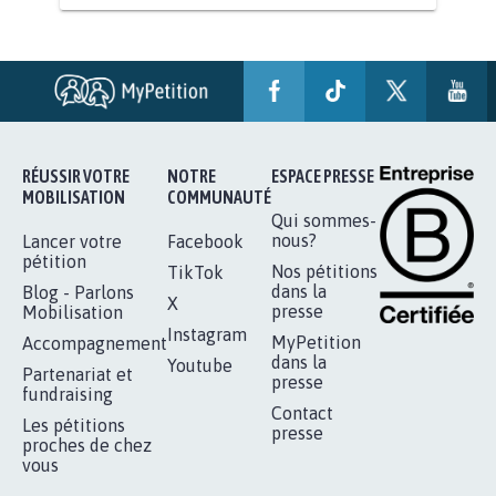
AGRESSION DE MON FILS THÉO :
SOYONS TOUS MOBILISÉS...
16.825
signatures
Je signe
RÉUSSIR VOTRE
NOTRE
ESPACE PRESSE
MOBILISATION
COMMUNAUTÉ
Qui sommes-
nous?
Lancer votre
Facebook
pétition
Nos pétitions
TikTok