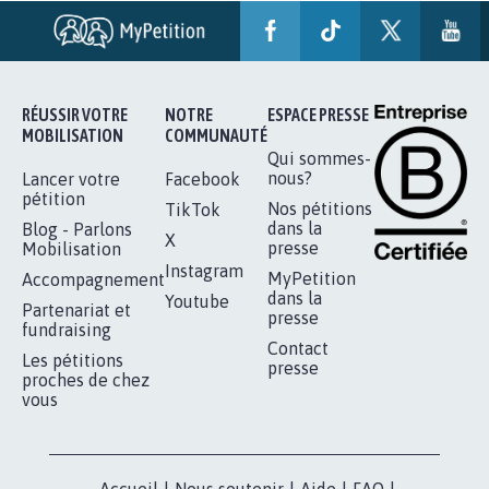
RENDRE LES CRIMES SEXUELS SUR
MINEURS IMPRESCRIPTIBLES
92.314
signatures
Je signe
RÉUSSIR VOTRE
NOTRE
ESPACE PRESSE
MOBILISATION
COMMUNAUTÉ
Qui sommes-
nous?
Lancer votre
Facebook
pétition
Nos pétitions
TikTok
dans la
Blog - Parlons
X
presse
Mobilisation
Instagram
MyPetition
Accompagnement