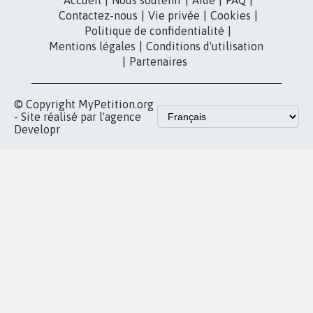
dans la
Youtube
Partenariat et
presse
fundraising
Contact
Les pétitions
presse
proches de chez
vous
Accueil
|
Nous soutenir
|
Aide
|
FAQ
|
Contactez-nous
|
Vie privée
|
Cookies
|
Politique de confidentialité
|
Mentions légales
|
Conditions d'utilisation
|
Partenaires
© Copyright MyPetition.org
- Site réalisé par l'agence
Developr