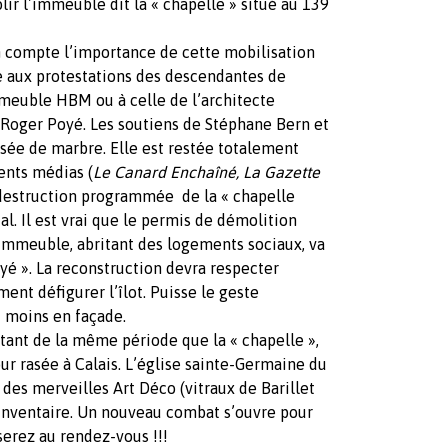
lir l’immeuble dit la « chapelle » situé au 139
n compte l’importance de cette mobilisation
e aux protestations des descendantes de
mmeuble HBM ou à celle de l’architecte
e Roger Poyé. Les soutiens de Stéphane Bern et
issée de marbre. Elle est restée totalement
rents médias (
Le Canard Enchaîné, La Gazette
 destruction programmée de la « chapelle
l. Il est vrai que le permis de démolition
immeuble, abritant des logements sociaux, va
Poyé ». La reconstruction devra respecter
ent défigurer l’îlot. Puisse le geste
u moins en façade.
tant de la même période que la « chapelle »,
our rasée à Calais. L’église sainte-Germaine du
des merveilles Art Déco (vitraux de Barillet
 l’inventaire. Un nouveau combat s’ouvre pour
serez au rendez-vous !!!