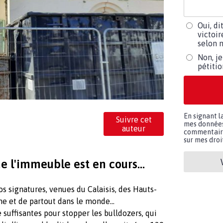
Oui, di
victoir
selon m
Non, je
pétiti
En signant l
Suivre cet
mes données 
auteur
commentaires
sur mes droit
e l'immeuble est en cours...
os signatures, venues du Calaisis, des Hauts-
ne et de partout dans le monde…
suffisantes pour stopper les bulldozers, qui