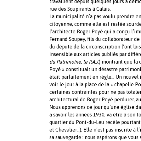
travaillent depuis quelques jours à démo
rue des Soupirants à Calais.
La municipalité n’a pas voulu prendre e
citoyenne, comme elle est restée sourd
l’architecte Roger Poyé qui a conçu l’i
Fernand Soupey, fils du collaborateur d
du député de la circonscription l’ont la
insensible aux articles publiés par diffé
du Patrimoine, le P.A.J
.) montrant que la
Poyé » constituait un désastre patrimonia
était parfaitement en règle… Un nouvel 
voir le jour à la place de la « chapelle 
certaines contraintes pour ne pas totalem
architectural de Roger Poyé perdurer, a
Nous apprenons ce jour qu’une église da
à savoir les années 1930, va être à son t
quartier du Pont-du-Leu recèle pourtant 
et Chevalier…). Elle n’est pas inscrite à
sa sauvegarde : nous espérons que vous 