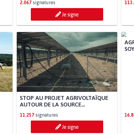
2.067
signatures
113
Je signe
STOP AU PROJET AGRIVOLTAÏQUE
AGR
AUTOUR DE LA SOURCE...
SOY
11.257
signatures
16.
Je signe