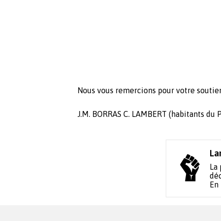
Nous vous remercions pour votre soutie
J.M. BORRAS C. LAMBERT (habitants du P
La
La 
déc
En