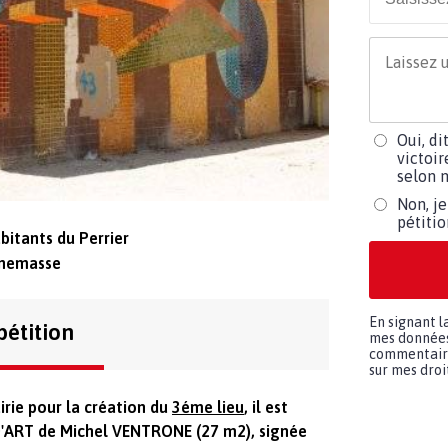
Oui, di
victoir
selon m
Non, je
pétiti
bitants du Perrier
nnemasse
En signant l
pétition
mes données 
commentaires
sur mes droit
irie pour la création du
3
éme lieu
, il est
D'ART de Michel VENTRONE (27 m2), signée