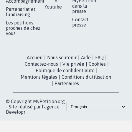
RÉUSSIR VOTRE
NOTRE
ESPACE PRESSE
MOBILISATION
COMMUNAUTÉ
Qui sommes-
nous?
Lancer votre
Facebook
pétition
Nos pétitions
TikTok
dans la
Blog - Parlons
X
presse
Mobilisation
Instagram
MyPetition
Accompagnement
dans la
Youtube
Partenariat et
presse
fundraising
Contact
Les pétitions
presse
proches de chez
vous
Accueil
|
Nous soutenir
|
Aide
|
FAQ
|
Contactez-nous
|
Vie privée
|
Cookies
|
Politique de confidentialité
|
Mentions légales
|
Conditions d'utilisation