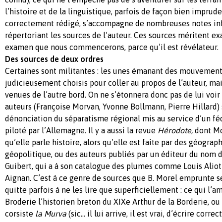
l’histoire et de la linguistique, parfois de façon bien imprude
correctement rédigé, s’accompagne de nombreuses notes inf
répertoriant les sources de l’auteur. Ces sources méritent ex
examen que nous commencerons, parce qu’il est révélateur.
Des sources de deux ordres
Certaines sont militantes : les unes émanant des mouvements
judicieusement choisis pour coller au propos de l’auteur, mais
venues de l’autre bord. On ne s’étonnera donc pas de lui voir
auteurs (Françoise Morvan, Yvonne Bollmann, Pierre Hillard) 
dénonciation du séparatisme régional mis au service d’un f
piloté par l’Allemagne. Il y a aussi la revue
Hérodote,
dont Mor
qu’elle parle histoire, alors qu’elle est faite par des géograp
géopolitique, ou des auteurs publiés par un éditeur du nom d
Guibert, qui a à son catalogue des plumes comme Louis Aliot
Aignan. C’est à ce genre de sources que B. Morel emprunte s
quitte parfois à ne les lire que superficiellement : ce qui l
Broderie l’historien breton du XIXe Arthur de la Borderie, ou
corsiste
la Murva
(sic… il lui arrive, il est vrai, d’écrire corr