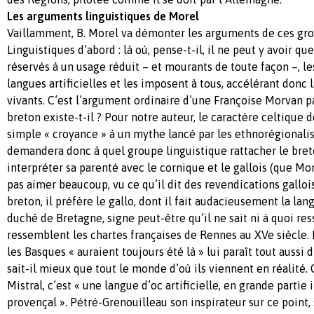
Les arguments linguistiques de Morel
Vaillamment, B. Morel va démonter les arguments de ces gro
Linguistiques d’abord : là où, pense-t-il, il ne peut y avoir qu
réservés à un usage réduit – et mourants de toute façon –, le
langues artificielles et les imposent à tous, accélérant donc 
vivants. C’est l’argument ordinaire d’une Françoise Morvan pa
breton existe-t-il ? Pour notre auteur, le caractère celtique 
simple « croyance » à un mythe lancé par les ethnorégionalis
demandera donc à quel groupe linguistique rattacher le bre
interpréter sa parenté avec le cornique et le gallois (que 
pas aimer beaucoup, vu ce qu’il dit des revendications gallo
breton, il préfère le gallo, dont il fait audacieusement la la
duché de Bretagne, signe peut-être qu’il ne sait ni à quoi res
ressemblent les chartes françaises de Rennes au XVe siècle.
les Basques « auraient toujours été là » lui paraît tout aussi 
sait-il mieux que tout le monde d’où ils viennent en réalité.
Mistral, c’est « une langue d’oc artificielle, en grande partie 
provençal ». Pétré-Grenouilleau son inspirateur sur ce point, 