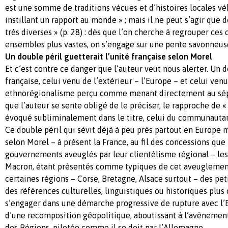
est une somme de traditions vécues et d’histoires locales vé
instillant un rapport au monde » ; mais il ne peut s’agir que de
très diverses » (p. 28) : dès que l’on cherche à regrouper ces 
ensembles plus vastes, on s’engage sur une pente savonneus
Un double péril guetterait l’unité française selon Morel
Et c’est contre ce danger que l’auteur veut nous alerter. Un d
française, celui venu de l’extérieur – l’Europe – et celui venu
ethnorégionalisme perçu comme menant directement au sépa
que l’auteur se sente obligé de le préciser, le rapproche de «
évoqué subliminalement dans le titre, celui du communauta
Ce double péril qui sévit déjà à peu près partout en Europe 
selon Morel – à présent la France, au fil des concessions que 
gouvernements aveuglés par leur clientélisme régional – les
Macron, étant présentés comme typiques de cet aveuglement. 
certaines régions – Corse, Bretagne, Alsace surtout – des pet
des références culturelles, linguistiques ou historiques plu
s’engager dans une démarche progressive de rupture avec l’Et
d’une recomposition géopolitique, aboutissant à l’avènemen
des Régions, pilotée comme il se doit par l’Allemagne.