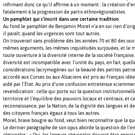
infirmant donc ce qu’il affirme à un moment : la création d’
fatalement à la progression de partis ethnorégionalistes.
Un pamphlet qui s’inscrit dans une certaine tradition
Au fond le pamphlet de Benjamin Morel n’a en soi rien d’ori
il paraît, quand les urgences sont tout autres.
On trouverait sans problème dès les années 70 et 80 des ouv
mêmes arguments, les mêmes inquiétudes surjouées, et le 
toute ouverture à la diversité interne de la société française
diversité est incompatible avec l’unité du pays, en fait, quell
considérations lacrymogènes sur la beauté des petites patries
accordé aux Corses ou aux Alsaciens est pris au Français idéal 
aidé par l’État. Au prix d’une confusion entretenue sciemme
revendication : celle qui porte sur la question institutionnell
territoire et l’équilibre des pouvoirs locaux et centraux, et ce
reconnaissance, par la Nation, de la dignité des langues et d
des citoyens français égaux à tous les autres.
Morel, brave bougre au fond, veut bien reconnaître que la qu
Le dernier paragraphe de son opus aborde la question de l’
régionales : « Oui, les langues régionales doivent être appri