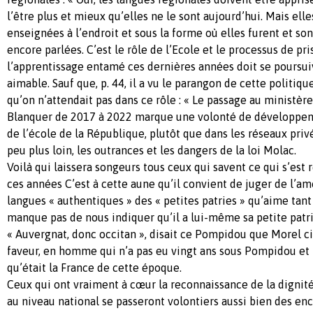
l’être plus et mieux qu’elles ne le sont aujourd’hui. Mais ell
enseignées à l’endroit et sous la forme où elles furent et s
encore parlées. C’est le rôle de l’Ecole et le processus de pr
l’apprentissage entamé ces dernières années doit se poursuivr
aimable. Sauf que, p. 44, il a vu le parangon de cette politi
qu’on n’attendait pas dans ce rôle : « Le passage au ministèr
Blanquer de 2017 à 2022 marque une volonté de développem
de l’école de la République, plutôt que dans les réseaux priv
peu plus loin, les outrances et les dangers de la loi Molac.
Voilà qui laissera songeurs tous ceux qui savent ce qui s’es
ces années C’est à cette aune qu’il convient de juger de l’a
langues « authentiques » des « petites patries » qu’aime tant
manque pas de nous indiquer qu’il a lui-même sa petite patri
« Auvergnat, donc occitan », disait ce Pompidou que Morel ci
faveur, en homme qui n’a pas eu vingt ans sous Pompidou et 
qu’était la France de cette époque.
Ceux qui ont vraiment à cœur la reconnaissance de la dignit
au niveau national se passeront volontiers aussi bien des e