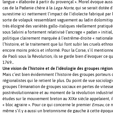
langue « élaborée à partir du provençal ». Morel évoque aussi
cas de la Padanie chère à la
Lega Norte
, qui se serait dotée d
surestime ici nettement l’impact de l’idiolecte fabriqué par l
sorte de volapuk ressemblant vaguement au ladin dolomitiqu
très éloigné des variétés gallo-italiques réellement pratiquée
sous Salvini a fortement relativisé l’ancrage « padan » initial,
politique clairement marquée à l’extrême-droite « nationale
l’histoire, et le traitement que lui font subir les cruels ethnor
encore moins précis et informé. Pour la Corse, s’il mention
de Paoli sous la Révolution, ils se garde bien d’évoquer ce qu
1769…
Une vision de l’histoire et de l’idéologie des groupes région
Mais c’est bien évidemment l’histoire des groupes porteurs 
régionalistes qui le retient le plus. Du point de vue sociologi
groupes l’émanation de groupes sociaux en pertes de vitesse
postrévolutionnaire et au moment de la révolution industriel
études sur le mouvement breton au XIXe siècle appelaient, il
« bloc agraire ». Pour ce qui concerne le premier
Emsav
, ce 
même s’il y a aussi un bretonnisme de gauche à cette époq