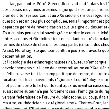
occitan, par contre, Pétré-Grenouilleau voit plutôt dans les f
des classes moyennes urbaines, signe qu’il s’est un peu rens
bien de citer ses sources. Et au XXe siècle, dans ces régions 
question est un peu plus compliquée. Mais l’important est po
départ ce genre de revendication sous le signe du désuet et d
Tout au plus peut-on lui savoir gré de tordre le cou au cliché
entre Jacobins et Girondins : tout en n’allant pas très loin da
termes de classe de chacun des deux partis (ce sont des chos
Assas), Morel signale que leur conflit a peu à voir avec la que
décentralisation.
Et l’idéologie des ethnorégionalistes ? L’auteur s’embarque i
développements sur l’idée de décentralisation au XIXe siècl
qu’elle traverse tout le champ politique du temps, de droite 
focaliser sur les mouvements régionaux. Leur idéologie a un
– et peu importe le fait qu’ils sont apparus avant sa naissan
aussi : notre auteur n’a pas forcément saisi l’ambiguïté du ra
versant fédéraliste de l’œuvre du philosophe. Du coup, il fait
Maurras, au théoricien du « régionalisme », Charles-Brun, le
effectivement. S’il admet que ce dernier, dreyfusard, a romp