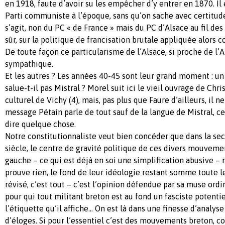
en 1918, faute d’avoir su les empêcher d’y entrer en 1870. Il
Parti communiste à l’époque, sans qu’on sache avec certitude 
s’agit, non du PC « de France » mais du PC d’Alsace au fil des
sûr, sur la politique de francisation brutale appliquée alors 
De toute façon ce particularisme de l’Alsace, si proche de l’
sympathique.
Et les autres ? Les années 40-45 sont leur grand moment : u
salue-t-il pas Mistral ? Morel suit ici le vieil ouvrage de Chri
culturel de Vichy (4), mais, pas plus que Faure d’ailleurs, il 
message Pétain parle de tout sauf de la langue de Mistral, ce
dire quelque chose.
Notre constitutionnaliste veut bien concéder que dans la se
siècle, le centre de gravité politique de ces divers mouvemen
gauche – ce qui est déjà en soi une simplification abusive – 
prouve rien, le fond de leur idéologie restant somme tout
révisé, c’est tout – c’est l’opinion défendue par sa muse ord
pour qui tout militant breton est au fond un fasciste potentie
l’étiquette qu’il affiche… On est là dans une finesse d’analys
d’éloges. Si pour l’essentiel c’est des mouvements breton, cor