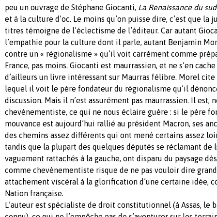
peu un ouvrage de Stéphane Giocanti,
La Renaissance du su
et à la culture d’oc. Le moins qu’on puisse dire, c’est que la 
titres témoigne de l’éclectisme de l’éditeur. Car autant Gio
l’empathie pour la culture dont il parle, autant Benjamin Mo
contre un « régionalisme » qu’il voit carrément comme prépa
France, pas moins. Giocanti est maurrassien, et ne s’en cache 
d’ailleurs un livre intéressant sur Maurras félibre. Morel ci
lequel il voit le père fondateur du régionalisme qu’il dénonc
discussion. Mais il n’est assurément pas maurrassien. Il est, n
chevènementiste, ce qui ne nous éclaire guère : si le père f
mouvance est aujourd’hui rallié au président Macron, ses anci
des chemins assez différents qui ont mené certains assez loi
tandis que la plupart des quelques députés se réclamant de l
vaguement rattachés à la gauche, ont disparu du paysage dès 
comme chevènementiste risque de ne pas vouloir dire grand
attachement viscéral à la glorification d’une certaine idée, c
Nation française.
L’auteur est spécialiste de droit constitutionnel (à Assas, le 
connu), ce qui ne l’empêche pas de s’aventurer sur les terra