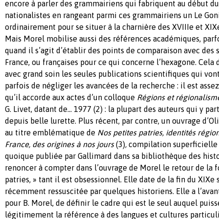
encore à parler des grammairiens qui fabriquent au début du
nationalistes en rangeant parmi ces grammairiens un Le Gon
ordinairement pour se situer à la charnière des XVIIIe et XIXe
Mais Morel mobilise aussi des références académiques, parf
quand il s’agit d’établir des points de comparaison avec des s
France, ou françaises pour ce qui concerne l’hexagone. Cela dit
avec grand soin les seules publications scientifiques qui von
parfois de négliger les avancées de la recherche : il est asse
qu’il accorde aux actes d’un colloque
Régions et régionalism
G. Livet, datant de… 1977 (2) : la plupart des auteurs qui y pa
depuis belle lurette. Plus récent, par contre, un ouvrage d’Ol
au titre emblématique de
Nos petites patries, identités régio
France, des origines à nos jours
(3)
,
compilation superficielle 
quoique publiée par Gallimard dans sa bibliothèque des histoi
renoncer à compter dans l’ouvrage de Morel le retour de la f
patries, » tant il est obsessionnel. Elle date de la fin du XIXe 
récemment ressuscitée par quelques historiens. Elle a l’avan
pour B. Morel, de définir le cadre qui est le seul auquel pui
légitimement la référence à des langues et cultures particuli