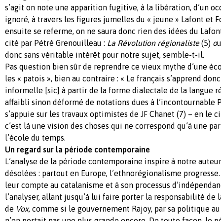
s’agit on note une apparition fugitive, à la libération, d’un o
ignoré, à travers les figures jumelles du « jeune » Lafont et F
ensuite se referme, on ne saura donc rien des idées du Lafon
cité par Pétré Grenouilleau :
La Révolution régionaliste
(5)
o
donc sans véritable intérêt pour notre sujet, semble-t-il.
Pas question bien sûr de reprendre ce vieux mythe d’une écol
les « patois », bien au contraire : « Le français s’apprend do
informelle [sic] à partir de la forme dialectale de la langue ré
affaibli sinon déformé de notations dues à l’incontournable 
s’appuie sur les travaux optimistes de JF Chanet (7) – en le ci
c’est là une vision des choses qui ne correspond qu’à une part
l’école du temps.
Un regard sur la période contemporaine
L’analyse de la période contemporaine inspire à notre auteu
désolées : partout en Europe, l’ethnorégionalisme progresse.
leur compte au catalanisme et à son processus d’indépendan
l’analyser, allant jusqu’à lui faire porter la responsabilité d
de
Vox
, comme si le gouvernement Rajoy, par sa politique a
n’en portait pas une plus grande encore. De toute façon, le péc