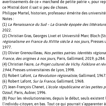
avertissements de ce « marchand de petite patrie », pour re
ce Mistral dont il sait si peu de choses.
Philippe Martel, historien, professeur émérite des université
Notes :
(1)
La Renaissance du Sud – La Grande épopée des littérature
2022.
(2) Christian Gras, Georges Livet et Université́ Marc Bloch (S
régionalisme en France du XVIIIe siècle à nos jours
, Presses 
1977.
(3) Olivier Grenouilleau,
Nos petites patries. Identités régional
France, des origines à nos jours
, Paris, Gallimard, 2019, p.284.
(4) Christian Faure,
Le Projet culturel de Vichy. Folklore et ré
1944
, Presses universitaires de Lyon, 1998.
(5) Robert Lafont,
La Révolution régionaliste
, Gallimard, 1967
(6) Robert Lafont,
Sur la France
, Gallimard, 1968.
(7) Jean-François Chanet,
L’école républicaine et les petites p
Ozouf, Paris, Aubier, 1996.
(8) Pour les révolutionnaires, depuis le début, seuls existent 
l’individu-citoyen, en bas. Tout ce qui pourrait s’apparenter