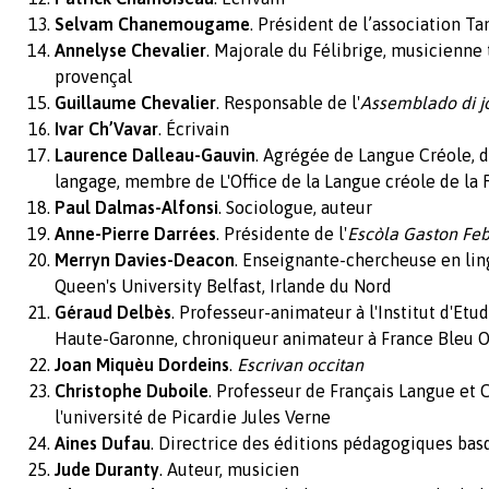
Selvam Chanemougame
. Président de l’association T
Annelyse Chevalier
. Majorale du Félibrige, musicienne 
provençal
Guillaume Chevalier
. Responsable de l'
Assemblado di j
Ivar Ch’Vavar
. Écrivain
Laurence Dalleau-Gauvin
. Agrégée de Langue Créole, 
langage, membre de L'Office de la Langue créole de la
Paul Dalmas-Alfonsi
. Sociologue, auteur
Anne-Pierre Darrées
. Présidente de l'
Escòla Gaston Fe
Merryn Davies-Deacon
. Enseignante-chercheuse en ling
Queen's University Belfast, Irlande du Nord
Géraud Delbès
. Professeur-animateur à l'Institut d'Etu
Haute-Garonne, chroniqueur animateur à France Bleu Oc
Joan Miquèu Dordeins
.
Escrivan occitan
Christophe Duboile
. Professeur de Français Langue et 
l'université de Picardie Jules Verne
Aines Dufau
. Directrice des éditions pédagogiques bas
Jude Duranty
. Auteur, musicien