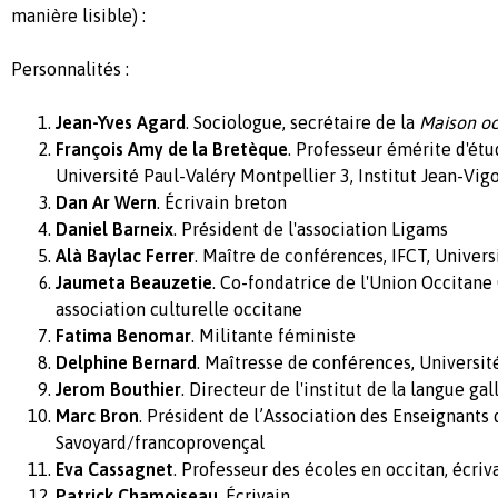
manière lisible) :
Personnalités :
Jean-Yves Agard
. Sociologue, secrétaire de la
Maison oc
François Amy de la Bretèque
. Professeur émérite d'é
Université Paul-Valéry Montpellier 3, Institut Jean-Vig
Dan Ar Wern
. Écrivain breton
Daniel Barneix
. Président de l'association Ligams
Alà Baylac Ferrer
. Maître de conférences, IFCT, Univer
Jaumeta Beauzetie
. Co-fondatrice de l'Union Occitan
association culturelle occitane
Fatima Benomar
. Militante féministe
Delphine Bernard
. Maîtresse de conférences, Universit
Jerom Bouthier
. Directeur de l'institut de la langue gal
Marc Bron
. Président de l’Association des Enseignants 
Savoyard/francoprovençal
Eva Cassagnet
. Professeur des écoles en occitan, écriva
Patrick Chamoiseau
. Écrivain