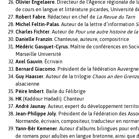
Olivier Engelaere
. Directeur de l'Agence régionale de l
de cours en langue et littérature picardes, Université d
Robert Fabre
. Rédacteur en chef de
La Revue du Tarn
Michel Feltin-Palas
. Auteur de la lettre d’information
S
Charles Fichter
. Auteur de
Pour une autre histoire de la
Danielle Franzin
. Chanteuse, auteure, compositrice
Médéric Gasquet-Cyrus
. Maître de conférences en Soci
Marseille Université
Axel Gauvin
. Écrivain
Bernard Giacomo
. Président de la fédération Auvergn
Guy Haasser
. Auteur de la trilogie
Chaos an den Grenz
alsacienne
Pèire Imbert
. Baile du Félibrige
HK
(Kaddour Hadadi). Chanteur
André Jaunay
. Auteur, expert du développement territo
Jean-Philippe Joly
. Président de la Fédération des Asso
Normande, écrivain, compositeur, traducteur en norma
Yann-Bêr Kemener
. Auteur d'albums bilingues pour enf
de romans pour adultes en langue bretonne, ainsi que