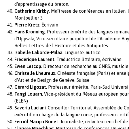
d'apprentissage du breton.
Catherine Kirkby
. Maîtresse de conférences en Italien,
Montpellier 3
Pierre Kretz
. Écrivain
Hans Kronning
. Professeur émérite des langues romanes
d'Uppsala, Vice-secrétaire perpétuel de l'Académie Ro
Belles-Lettres, de l'Histoire et des Antiquités
Isabelle Laborde-Milaa
. Linguiste, autrice
Frédérique Laurent
. Traductrice littéraire, écrivaine
Ewen Lescop
. Directeur de recherche au CNRS, musicie
Christelle Lheureux
. Cinéaste française (Paris) et ense
d'Art et de Design de Genève, Suisse
Gérard Ligozat
. Professeur émérite, Paris-Sud Universi
Tangi Louarn
. Vice-président du Réseau européen pour 
(ELEN)
Saveriu Luciani
. Conseiller Territorial, Assemblée de C
exécutif en charge de la langue corse, professeur certi
Ferriòl Macip i Bonet
. Journaliste, rédacteur en chef d
Clarisse Maechling
. Maîtresse de conférences Universi