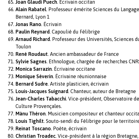
Joan Glaudi Puech
. Écrivain occitan
Alain Rabatel
. Professeur émérite Sciences du Langage
Bernard, Lyon 1
Jonas Rano
. Écrivain
Paulin Reynard
. Capoulié du Félibrige
Arnaud Richard
. Professeur des Universités, Sciences d
Toulon
René Roudaut
. Ancien ambassadeur de France
Sylvie Sagnes
. Ethnologue, chargée de recherches CN
Monica Sarrazin
. Écrivaine occitane
Monique Séverin
. Écrivaine réunionnaise
Bernard Sudre
. Artiste plasticien, écrivain
Louis-Jacques Suignard
. Chanteur, auteur de Bretagne
Jean-Charles Tabacchi
. Vice-président, Observatoire de
Culture Provençales.
Mànu Théron
. Musicien compositeur et chanteur occit
Louis Tighilt
. Souto-sendi du Félibrige pour le territoi
Reinat Toscano
. Poète, écrivain
Christian Troadec
. Vice-président à la région Bretagne