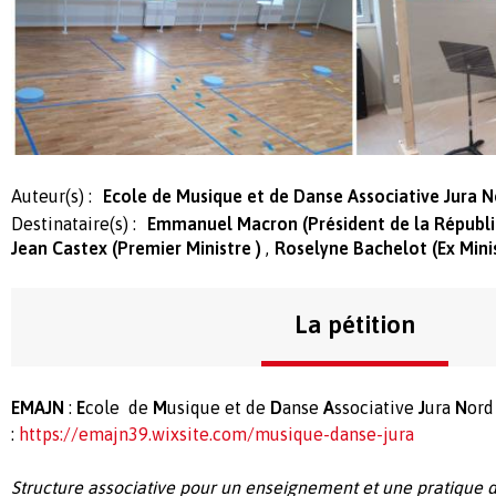
Auteur(s) :
Ecole de Musique et de Danse Associative Jura 
Destinataire(s) :
Emmanuel Macron (Président de la Républ
Jean Castex (Premier Ministre )
Roselyne Bachelot (Ex Mini
La pétition
EMAJN
:
E
cole de
M
usique et de
D
anse
A
ssociative
J
ura
N
ord
:
https://emajn39.wixsite.com/musique-danse-jura
Structure associative pour un enseignement et une pratique 