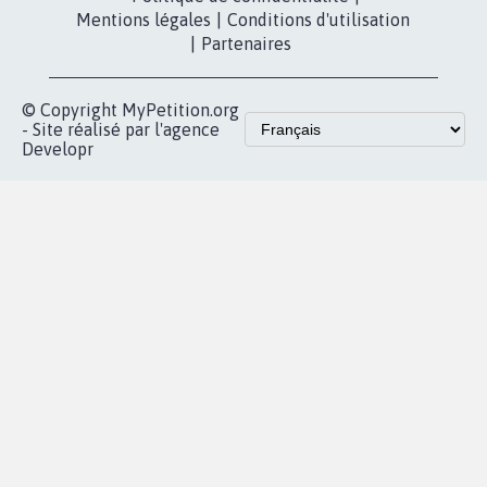
Contact
Les pétitions
presse
proches de chez
vous
Accueil
|
Nous soutenir
|
Aide
|
FAQ
|
Contactez-nous
|
Vie privée
|
Cookies
|
Politique de confidentialité
|
Mentions légales
|
Conditions d'utilisation
|
Partenaires
© Copyright MyPetition.org
- Site réalisé par l'agence
Developr