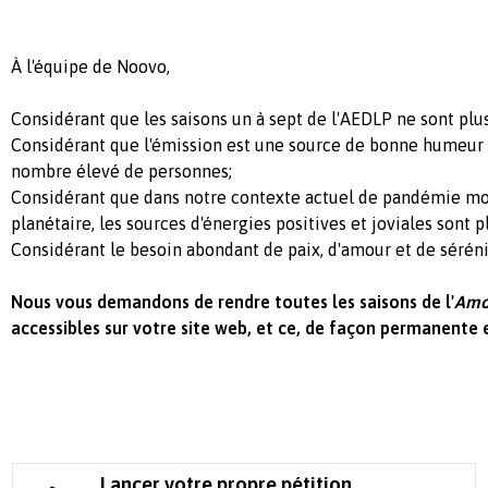
À l'équipe de Noovo,
Considérant que l
es saisons un à sept de l'AEDLP ne sont pl
Considérant que l
'émission est une source de bonne humeur 
nombre élevé de personnes;
Considérant que d
ans notre contexte actuel de pandémie mo
planétaire, les sources d'énergies positives et joviales sont pl
Considérant l
e besoin abondant de paix, d'amour et de sérén
Nous vous demandons de rendre toutes les saisons de l'
Amou
accessibles sur votre site web, et ce, de façon permanente 
Lancer votre propre pétition