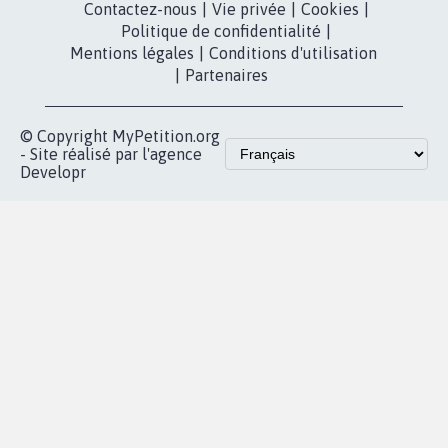
Youtube
Partenariat et
presse
fundraising
Contact
Les pétitions
presse
proches de chez
vous
Accueil
|
Nous soutenir
|
Aide
|
FAQ
|
Contactez-nous
|
Vie privée
|
Cookies
|
Politique de confidentialité
|
Mentions légales
|
Conditions d'utilisation
|
Partenaires
© Copyright MyPetition.org
- Site réalisé par l'agence
Developr