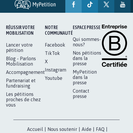
SOYONS TOUS MOBILISÉS...
16.807
signatures
Je signe
RÉUSSIR VOTRE
NOTRE
ESPACE PRESSE
MOBILISATION
COMMUNAUTÉ
Qui sommes-
nous?
Lancer votre
Facebook
pétition
Nos pétitions
TikTok
dans la
Blog - Parlons
X
presse
Mobilisation
Instagram
MyPetition
Accompagnement
dans la