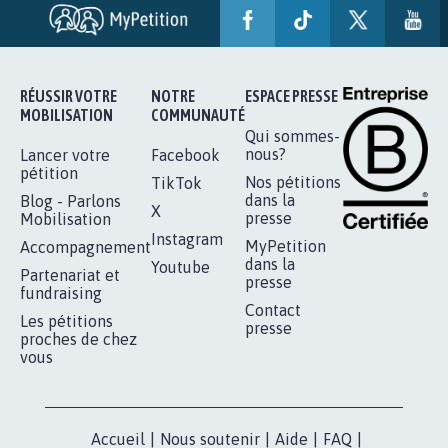
SOYONS TOUS MOBILISÉS...
16.840
signatures
Je signe
RÉUSSIR VOTRE
NOTRE
ESPACE PRESSE
MOBILISATION
COMMUNAUTÉ
Qui sommes-
nous?
Lancer votre
Facebook
pétition
Nos pétitions
TikTok
dans la
Blog - Parlons
X
presse
Mobilisation
Instagram
MyPetition
Accompagnement