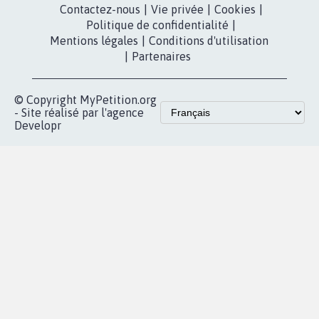
dans la
Youtube
Partenariat et
presse
fundraising
Contact
Les pétitions
presse
proches de chez
vous
Accueil
|
Nous soutenir
|
Aide
|
FAQ
|
Contactez-nous
|
Vie privée
|
Cookies
|
Politique de confidentialité
|
Mentions légales
|
Conditions d'utilisation
|
Partenaires
© Copyright MyPetition.org
- Site réalisé par l'agence
Developr