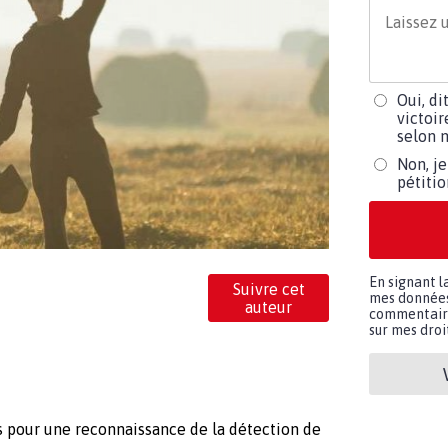
Oui, di
victoir
selon m
Non, je
pétiti
En signant l
Suivre cet
mes données 
auteur
commentaires
sur mes droit
s pour une reconnaissance de la détection de