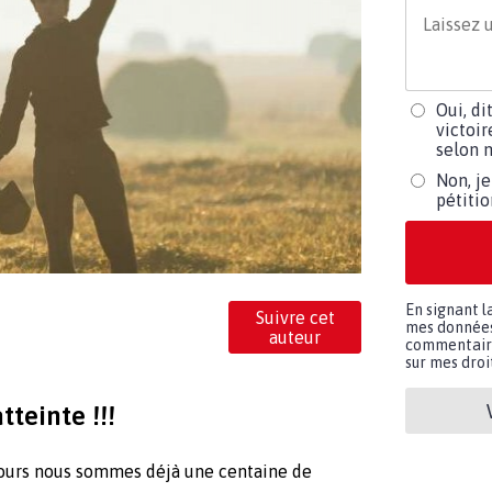
Oui, di
victoir
selon m
Non, je
pétiti
En signant l
Suivre cet
mes données 
auteur
commentaires
sur mes droit
tteinte !!!
 jours nous sommes déjà une centaine de