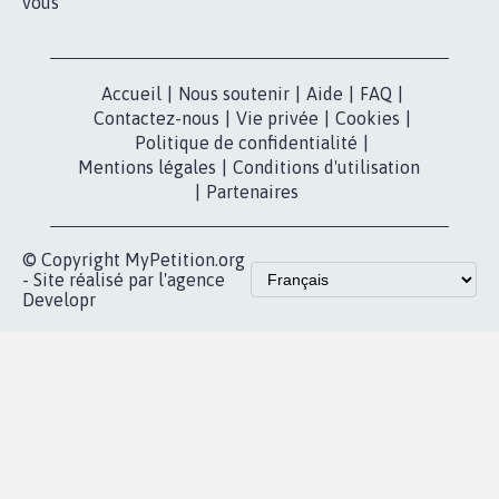
pétition
Nos pétitions
TikTok
dans la
Blog - Parlons
X
presse
Mobilisation
Instagram
MyPetition
Accompagnement
dans la
Youtube
Partenariat et
presse
fundraising
Contact
Les pétitions
presse
proches de chez
vous
Accueil
|
Nous soutenir
|
Aide
|
FAQ
|
Contactez-nous
|
Vie privée
|
Cookies
|
Politique de confidentialité
|
Mentions légales
|
Conditions d'utilisation
|
Partenaires
© Copyright MyPetition.org
- Site réalisé par l'agence