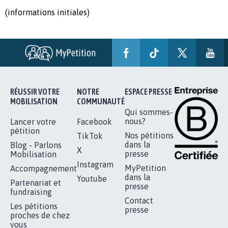
(informations initiales)
RÉUSSIR VOTRE
NOTRE
ESPACE PRESSE
MOBILISATION
COMMUNAUTÉ
Qui sommes-
nous?
Lancer votre
Facebook
pétition
Nos pétitions
TikTok
dans la
Blog - Parlons
X
presse
Mobilisation
Instagram
MyPetition
Accompagnement
dans la
Youtube
Partenariat et
presse
fundraising
Contact
Les pétitions
presse
proches de chez
vous