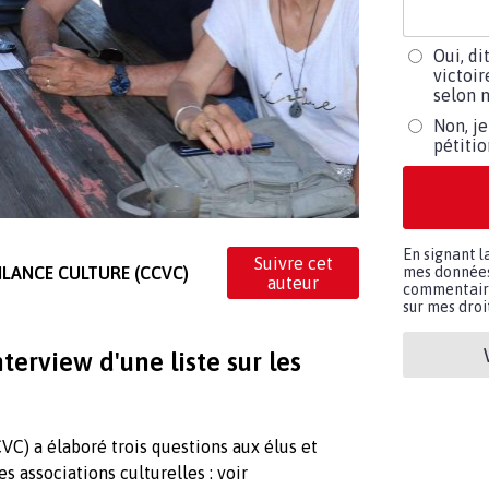
Oui, di
victoir
selon m
Non, je
pétiti
En signant l
Suivre cet
ILANCE CULTURE (CCVC)
mes données 
auteur
commentaires
sur mes droit
terview d'une liste sur les
C) a élaboré trois questions aux élus et
es associations culturelles : voir