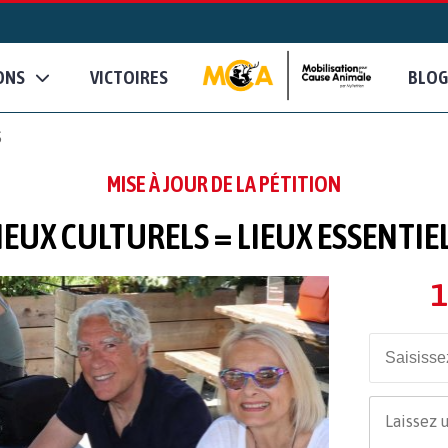
ONS
VICTOIRES
BLOG
S
MISE À JOUR DE LA PÉTITION
IEUX CULTURELS = LIEUX ESSENTIE
1