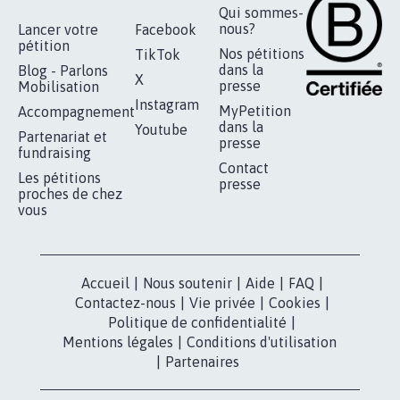
RÉUSSIR VOTRE
NOTRE
ESPACE PRESSE
MOBILISATION
COMMUNAUTÉ
Qui sommes-
nous?
Lancer votre
Facebook
pétition
Nos pétitions
TikTok
dans la
Blog - Parlons
X
presse
Mobilisation
Instagram
MyPetition
Accompagnement
dans la
Youtube
Partenariat et
presse
fundraising
Contact
Les pétitions
presse
proches de chez
vous