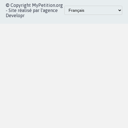
Accueil
|
Nous soutenir
|
Aide
|
FAQ
|
Contactez-nous
|
Vie privée
|
Cookies
|
Politique de confidentialité
|
Mentions légales
|
Conditions d'utilisation
|
Partenaires
© Copyright MyPetition.org
- Site réalisé par l'agence
Developr