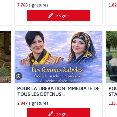
7.760
signatures
1.82
Je signe
POUR LA LIBÉRATION IMMÉDIATE DE
POU
TOUS LES DÉTENUS...
STA
2.047
signatures
113
Je signe