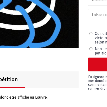
Oui, di
victoir
selon m
Non, je
pétiti
En signant l
pétition
mes données 
commentaires
sur mes droit
 donc être affiché au Louvre.