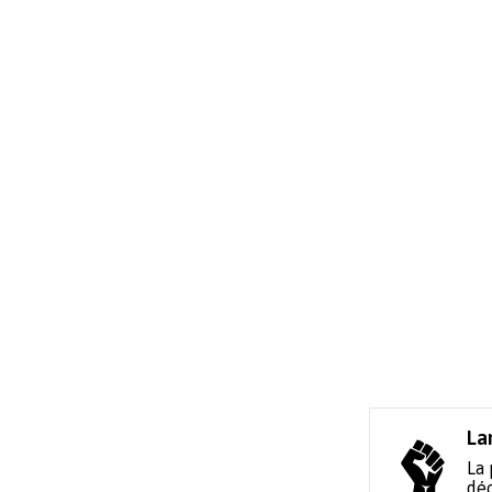
La
La 
déc