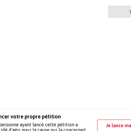
ncer votre propre pétition
personne ayant lancé cette pétition a
Je lance ma
idé d'agir pour la cause qui la concernait.