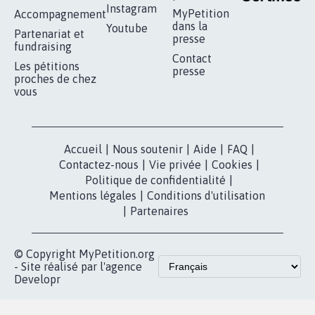
RÉUSSIR VOTRE
NOTRE
ESPACE PRESSE
MOBILISATION
COMMUNAUTÉ
Qui sommes-
nous?
Lancer votre
Facebook
pétition
Nos pétitions
TikTok
dans la
Blog - Parlons
X
presse
Mobilisation
Instagram
MyPetition
Accompagnement
dans la
Youtube
Partenariat et
presse
fundraising
Contact
Les pétitions
presse
proches de chez
vous
Accueil
|
Nous soutenir
|
Aide
|
FAQ
|
Contactez-nous
|
Vie privée
|
Cookies
|
Politique de confidentialité
|