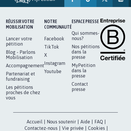
RÉUSSIR VOTRE
NOTRE
ESPACE PRESSE
MOBILISATION
COMMUNAUTÉ
Qui sommes-
nous?
Lancer votre
Facebook
pétition
Nos pétitions
TikTok
dans la
Blog - Parlons
X
presse
Mobilisation
Instagram
MyPetition
Accompagnement
dans la
Youtube
Partenariat et
presse
fundraising
Contact
Les pétitions
presse
proches de chez
vous
Accueil
|
Nous soutenir
|
Aide
|
FAQ
|
Contactez-nous
|
Vie privée
|
Cookies
|