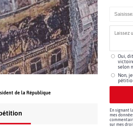
Oui, di
victoir
selon m
Non, je
pétiti
ident de la République
En signant l
pétition
mes données 
commentaires
sur mes droit