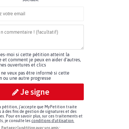
tes-moi si cette pétition atteint la
e et comment je peux en aider d'autres,
es ouvertures et clics
 ne veux pas être informé si cette
on ou une autre progresse
Je signe
a pétition, j'accepte que MyPetition traite
à des fins de gestion de signatures et des
. Pour en savoir plus, sur ces traitements et
s, je consulte les
conditions d'utilisation.
Partagez la pétition avec vos amis :