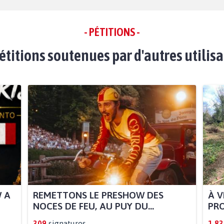
- PÉTITIONS -
étitions soutenues par d'autres utilis
W A
REMETTONS LE PRESHOW DES
À V
NOCES DE FEU, AU PUY DU...
PRO
309
signatures
1.83