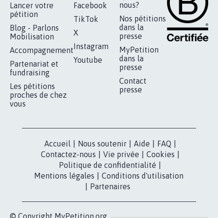
RÉUSSIR VOTRE
NOTRE
ESPACE PRESSE
MOBILISATION
COMMUNAUTÉ
Qui sommes-
nous?
Lancer votre
Facebook
pétition
Nos pétitions
TikTok
dans la
Blog - Parlons
X
presse
Mobilisation
Instagram
MyPetition
Accompagnement
dans la
Youtube
Partenariat et
presse
fundraising
Contact
Les pétitions
presse
proches de chez
vous