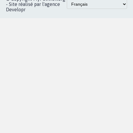
Accueil
|
Nous soutenir
|
Aide
|
FAQ
|
Contactez-nous
|
Vie privée
|
Cookies
|
Politique de confidentialité
|
Mentions légales
|
Conditions d'utilisation
|
Partenaires
© Copyright MyPetition.org
- Site réalisé par l'agence
Developr