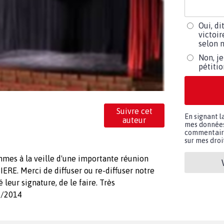
Oui, di
victoir
selon m
Non, je
pétiti
Suivre cet
En signant l
auteur
mes données 
commentaires
sur mes droit
mes à la veille d'une importante réunion
ERE. Merci de diffuser ou re-diffuser notre
 leur signature, de le faire. Très
2/2014