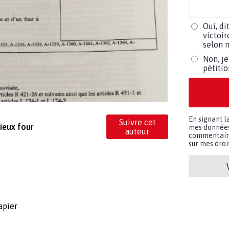
Oui, di
victoir
selon m
Non, je
pétiti
En signant l
Suivre cet
ieux four
mes données 
auteur
commentaires
sur mes droit
apier