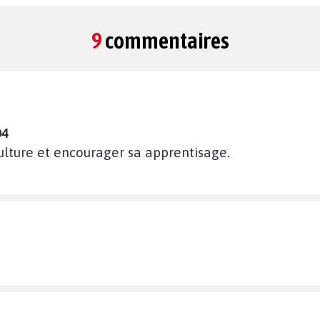
9
commentaires
04
ulture et encourager sa apprentisage.