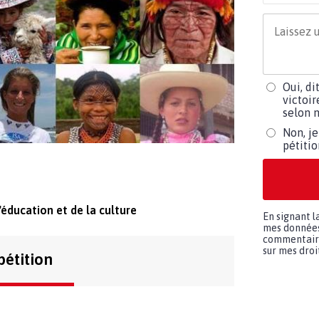
Oui, di
victoir
selon m
Non, je
pétiti
'éducation et de la culture
En signant l
mes données 
commentaires
sur mes droit
pétition