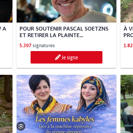
W A
POUR SOUTENIR PASCAL SOETZNS
À V
ET RETIRER LA PLAINTE...
PRO
5.307
signatures
1.82
Je signe