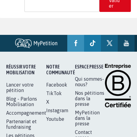
Valid
er
RÉUSSIR VOTRE
NOTRE
ESPACE PRESSE
MOBILISATION
COMMUNAUTÉ
Qui sommes-
nous?
Lancer votre
Facebook
pétition
Nos pétitions
TikTok
dans la
Blog - Parlons
X
presse
Mobilisation
Instagram
MyPetition
Accompagnement
dans la
Youtube
Partenariat et
presse
fundraising
Contact
Les pétitions