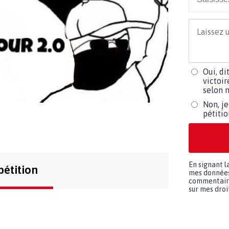
Oui, di
victoir
selon m
Non, je
pétiti
En signant l
pétition
mes données 
commentaires
sur mes droit