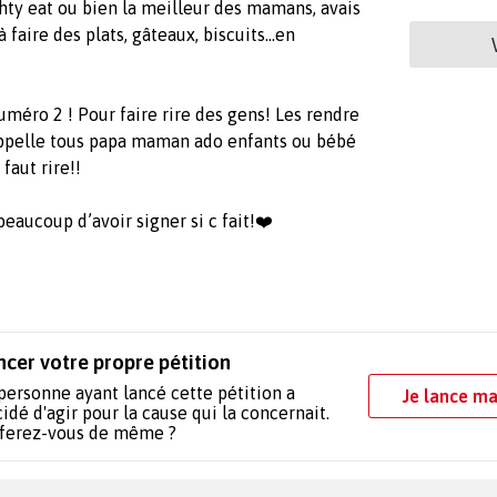
khty eat ou bien la meilleur des mamans, avais
 faire des plats, gâteaux, biscuits...en
méro 2 ! Pour faire rire des gens! Les rendre
 appelle tous papa maman ado enfants ou bébé
 faut rire!!
eaucoup d’avoir signer si c fait!❤️
ncer votre propre pétition
personne ayant lancé cette pétition a
Je lance ma
idé d'agir pour la cause qui la concernait.
 ferez-vous de même ?