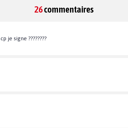
26
commentaires
cp je signe ????????