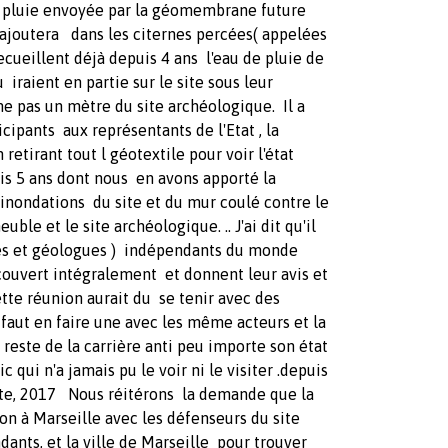
e pluie envoyée par la géomembrane future
s'ajoutera dans les citernes percées( appelées
ecueillent déjà depuis 4 ans l'eau de pluie de
 iraient en partie sur le site sous leur
 pas un mètre du site archéologique. Il a
pants aux représentants de l'Etat , la
etirant tout l géotextile pour voir l'état
uis 5 ans dont nous en avons apporté la
 inondations du site et du mur coulé contre le
ble et le site archéologique. .. J'ai dit qu'il
ues et géologues ) indépendants du monde
écouvert intégralement et donnent leur avis et
ette réunion aurait du se tenir avec des
l faut en faire une avec les même acteurs et la
i reste de la carrière anti peu importe son état
c qui n'a jamais pu le voir ni le visiter .depuis
ite, 2017 Nous réitérons la demande que la
on à Marseille avec les défenseurs du site
dants, et la ville de Marseille pour trouver