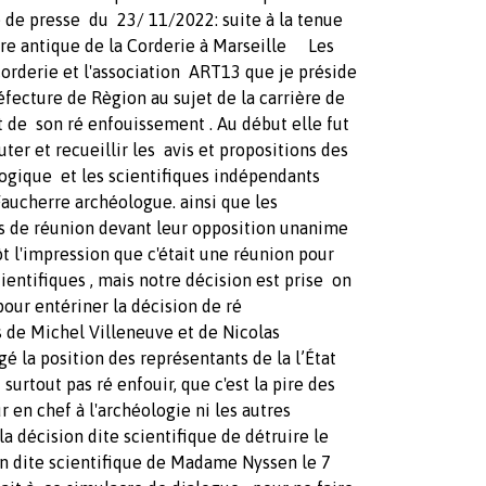
e presse du 23/ 11/2022: suite à la tenue
ière antique de la Corderie à Marseille Les
Corderie et l'association ART13 que je préside
réfecture de Règion au sujet de la carrière de
at de son ré enfouissement . Au début elle fut
r et recueillir les avis et propositions des
logique et les scientifiques indépendants
aucherre archéologue. ainsi que les
urs de réunion devant leur opposition unanime
t l'impression que c'était une réunion pour
ientifiques , mais notre décision est prise on
our entériner la décision de ré
s de Michel Villeneuve et de Nicolas
ngé la position des représentants de la l’État
surtout pas ré enfouir, que c'est la pire des
r en chef à l'archéologie ni les autres
a décision dite scientifique de détruire le
on dite scientifique de Madame Nyssen le 7