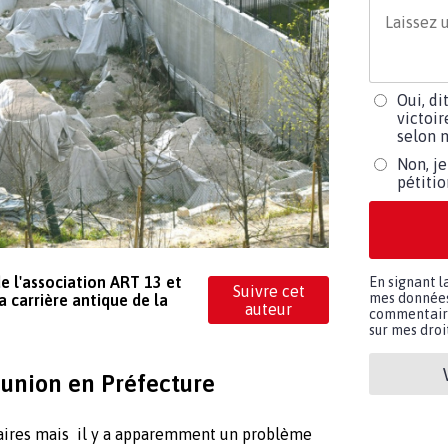
Oui, di
victoir
selon m
Non, je
pétiti
de l'association ART 13 et
En signant l
Suivre cet
mes données 
 carrière antique de la
auteur
commentaires
sur mes droit
éunion en Préfecture
aires mais il y a apparemment un problème