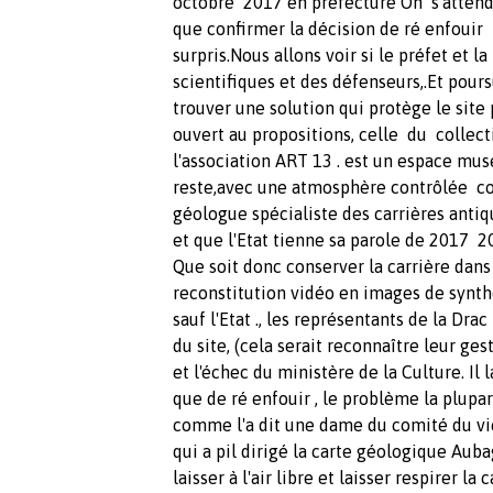
octobre 2017 en préfecture On s'attend
que confirmer la décision de ré enfouir
surpris.Nous allons voir si le préfet et 
scientifiques et des défenseurs,.Et pours
trouver une solution qui protège le site 
ouvert au propositions, celle du collect
l'association ART 13 . est un espace musé
reste,avec une atmosphère contrôlée c
géologue spécialiste des carrières ant
et que l'Etat tienne sa parole de 2017 20
Que soit donc conserver la carrière dans
reconstitution vidéo en images de synth
sauf l'Etat ., les représentants de la D
du site, (cela serait reconnaître leur g
et l'échec du ministère de la Culture. Il 
que de ré enfouir , le problème la plupar
comme l'a dit une dame du comité du vi
qui a pil dirigé la carte géologique Aub
laisser à l'air libre et laisser respirer l