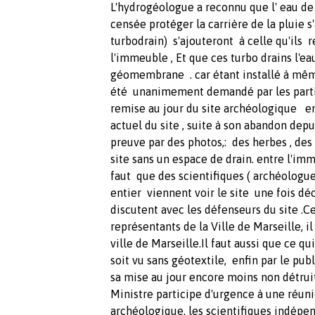
L'hydrogéologue a reconnu que l' eau d
censée protéger la carrière de la pluie 
turbodrain) s'ajouteront à celle qu'ils r
l'immeuble , Et que ces turbo drains l'eau
géomembrane . car étant installé à même
été unanimement demandé par les partici
remise au jour du site archéologique en r
actuel du site , suite à son abandon dep
preuve par des photos,: des herbes , des
site sans un espace de drain. entre l'immeu
faut que des scientifiques ( archéolog
entier viennent voir le site une fois d
discutent avec les défenseurs du site .C
représentants de la Ville de Marseille, i
ville de Marseille.Il faut aussi que ce qu
soit vu sans géotextile, enfin par le publi
sa mise au jour encore moins non détru
Ministre participe d'urgence à une réuni
archéologique, les scientifiques indépen