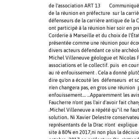
de l'association ART 13 Communiqué d
de la réunion en préfecture sur la carr
défenseurs de la carrière antique de la 
ont participé à la réunion hier soir en p
Corderie à Marseille et du choix de l'Ét
présentée comme une réunion pour écoute
divers acteurs défendant ce site archéo
Michel Villeneuve géologue et Nicolas F
associations et le collectif. puis en co
au ré enfouissement . Cela a donné plutô
dire qu'on a écouté les défenseurs et sc
n'en changera pas, en gros une réunion p
enfouissement.... ...Apparemment les avi
Faucherre n'ont pas l'air d'avoir fait cha
.Michel Villeneuve a répété qu"il ne faut 
solution.. Ni Xavier Delestre conservateu
représentants de la Drac n'ont explique l
site à 80% en 2017,ni non plus la décisi