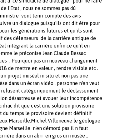
ait à ce simulacre de dialogue pour ne faire
 de l'Etat , nous ne sommes pas dû
la ministre vont tenir compte des avis
uivre un dialogue puisqu'ils ont dit être pour
pour les générations futures et qu'ils sont
if des défenseurs de la carrière antique de
al intégrant la carrière enfin ce qu'il en
omme le préconise Jean Claude Bessac
iques . Pourquoi pas un nouveau changement
18 de mettre en valeur , rendre visible etc .
 un projet muséal in situ et non pas une
èse dans un écran vidéo , personne n'en veut
rac refusent catégoriquement le déclassement
estion désastreuse et avouer leur incompétence
la drac dit que c'est une solution provisoire
t du temps le provisoire devient définitif
eux Marseille.Michel Villeneuve le géologue
agne Marseille n'en démord pas il n faut
a carriére dans un abri en gros un musée ..