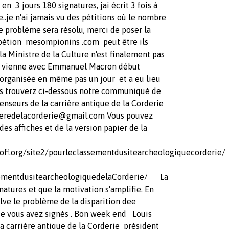
en 3 jours 180 signatures, jai écrit 3 fois à
..je n'ai jamais vu des pétitions où le nombre
e problème sera résolu, merci de poser la
 pétion mesompionins .com peut être ils
a Ministre de la Culture n'est finalement pas
lle vienne avec Emmanuel Macron début
 organisée en même pas un jour et a eu lieu
us trouverz ci-dessous notre communiqué de
enseurs de la carrière antique de la Corderie
ieredelacorderie@gmail.com
Vous pouvez
des affiches et de la version papier de la
off.org/site2/pourleclassementdusitearcheologiquecorderie/
sementdusitearcheologiquedelaCorderie/ La
natures et que la motivation s'amplifie. En
ve le problème de la disparition dee
que vous avez signés . Bon week end Louis
 carrière antique de la Corderie président