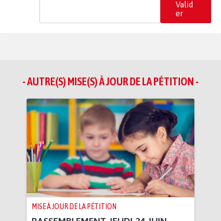
Valid
er
- AUTRE(S) MISE(S) À JOUR DE LA PÉTITION -
MISE À JOUR DE LA PÉTITION
RASSEMBLEMENT JEUDI 24 JUIN