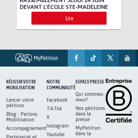
DEVANT L'ÉCOLE STE-MADELEINE
Lire
RÉUSSIR VOTRE
NOTRE
ESPACE PRESSE
MOBILISATION
COMMUNAUTÉ
Qui sommes-
nous?
Lancer votre
Facebook
pétition
Nos pétitions
TikTok
dans la
Blog - Parlons
X
presse
Mobilisation
Instagram
MyPetition
Accompagnement
dans la
Youtube
Partenariat et