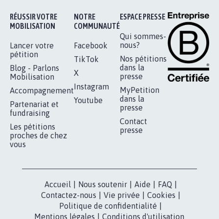
RÉUSSIR VOTRE
NOTRE
ESPACE PRESSE
MOBILISATION
COMMUNAUTÉ
Qui sommes-
nous?
Lancer votre
Facebook
pétition
Nos pétitions
TikTok
dans la
Blog - Parlons
X
presse
Mobilisation
Instagram
MyPetition
Accompagnement
dans la
Youtube
Partenariat et
presse
fundraising
Contact
Les pétitions
presse
proches de chez
vous
Accueil
|
Nous soutenir
|
Aide
|
FAQ
|
Contactez-nous
|
Vie privée
|
Cookies
|
Politique de confidentialité
|
Mentions légales
|
Conditions d'utilisation