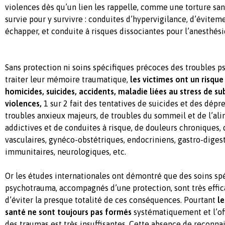
violences dès qu’un lien les rappelle, comme une torture sans
survie pour y survivre : conduites d’hypervigilance, d’évitem
échapper, et conduite à risques dissociantes pour l’anesthési
Sans protection ni soins spécifiques précoces des troubles 
traiter leur mémoire traumatique,
les victimes ont un risqu
homicides, suicides, accidents, maladie liées au stress de su
violences,
1 sur 2 fait des tentatives de suicides et des dépre
troubles anxieux majeurs, de troubles du sommeil et de l’al
addictives et de conduites à risque, de douleurs chroniques, 
vasculaires, gynéco-obstétriques, endocriniens, gastro-digest
immunitaires, neurologiques, etc.
Or les études internationales ont démontré que des soins sp
psychotrauma, accompagnés d’une protection, sont très effic
d’éviter la presque totalité de ces conséquences. Pourtant
le
santé ne sont toujours pas formés
systématiquement et l’off
des traumas est très insuffisantes. Cette absence de reconna