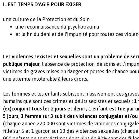
IL EST TEMPS D'AGIR POUR EXIGER
une culture de la Protection et du Soin
une reconnaissance du psychotrauma
et la fin du déni et de l'Impunité pour toutes ces viole
Les violences sexistes et sexuelles sont un problème de séc
publique majeur,
l’absence de protection, de soins et l’impu
victimes de graves mises en danger et pertes de chance pour 
une atteinte intolérable à leurs droits.
Les femmes et les enfants subissent massivement ces graves 
humains que sont ces crimes et délits sexistes et sexuels :
1 
(ex)conjoint tous les 2 jours et demi ; 1 enfant est tué par 
5 jours,
1 femme sur 3 subit des violences conjugales et/ou
(chaque année 220 000 sont victimes de violences conjugales
fille sur 5 et 1 garçon sur 13 des violences sexuelles (chaqu
000 enfants en sont victimes dont plus de 80% sont des filles