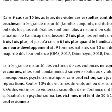
D
ans 9 cas sur 10 les auteurs des violences sexuelles sont
proches
en très grande majorité (famille, conjoints, instituti
enfants les plus vulnérables sont bien plus à risque d’en sub
situation de handicap en subissent
2 fois plus,
les enfants en
trois fois plus,
et jusqu’à cinq à
6 fois plus quand le handica
ou neuro-développemental
: 9 femmes autistes sur 10 ont d
majorité dès leur enfance (OMS, 2017, Dammeyer, 2018, Drees
La très grande majorité des victimes de ces violences
ne son
secourues,
elles sont condamnées à survivre seules aux viole
conséquences psychotraumatiques
sans protection, sans just
réparations.
Seules 10% des victimes de viols ont eu des soi
8,5% des victimes de violences sexuelles dans l’enfance ont 
spécialisés en psychotrauma.
Les victimes mettent de 10 à 1
professionnels