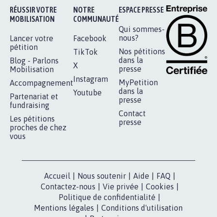
RÉUSSIR VOTRE
NOTRE
ESPACE PRESSE
MOBILISATION
COMMUNAUTÉ
Qui sommes-
nous?
Lancer votre
Facebook
pétition
Nos pétitions
TikTok
dans la
Blog - Parlons
X
presse
Mobilisation
Instagram
MyPetition
Accompagnement
dans la
Youtube
Partenariat et
presse
fundraising
Contact
Les pétitions
presse
proches de chez
vous
Accueil
|
Nous soutenir
|
Aide
|
FAQ
|
Contactez-nous
|
Vie privée
|
Cookies
|
Politique de confidentialité
|
Mentions légales
|
Conditions d'utilisation