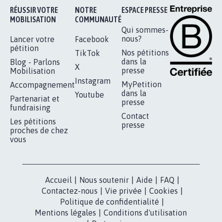
RÉUSSIR VOTRE
NOTRE
ESPACE PRESSE
MOBILISATION
COMMUNAUTÉ
Qui sommes-
nous?
Lancer votre
Facebook
pétition
Nos pétitions
TikTok
dans la
Blog - Parlons
X
presse
Mobilisation
Instagram
MyPetition
Accompagnement
dans la
Youtube
Partenariat et
presse
fundraising
Contact
Les pétitions
presse
proches de chez
vous
Accueil
|
Nous soutenir
|
Aide
|
FAQ
|
Contactez-nous
|
Vie privée
|
Cookies
|
Politique de confidentialité
|
Mentions légales
|
Conditions d'utilisation