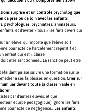
on qui découlent du « Comportement 100%
ctions surprise et un contrôle psychologique
en de près ou de loin avec les enfants
rs, psychologues, psychiatres, animateurs,
nfants, et d'éviter « tous » les faits divers qui
sur un élève, qu'importe que l'élève soit
ionné pour acte de harcèlement répétitif et
un enfant qui est « classé
 doit être sanctionnée... La sanction peut être
défaillant puisse suivre une formation sur le
édier à ses faiblesses en question.
Crier sur
'humilier devant toute la classe n'aide en
liorer.
istes par d'autres élèves, et que
recteur, équipe pédagogique) ignore les faits,
mné pour acte de négligence...
Les enfants