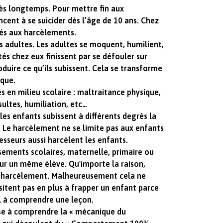
rès longtemps. Pour mettre fin aux
ent à se suicider dès l’âge de 10 ans. Chez
liés aux harcèlements.
s adultes. Les adultes se moquent, humilient,
és chez eux finissent par se défouler sur
oduire ce qu’ils subissent. Cela se transforme
ique.
 en milieu scolaire : maltraitance physique,
sultes, humiliation, etc…
les enfants subissent à différents degrés la
. Le harcèlement ne se limite pas aux enfants
esseurs aussi harcèlent les enfants.
ements scolaires, maternelle, primaire ou
sur un même élève. Qu'importe la raison,
 du harcèlement. Malheureusement cela ne
ésitent pas en plus à frapper un enfant parce
mal à comprendre une leçon.
sse à comprendre la « mécanique du