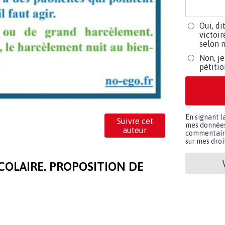
Oui, di
victoir
selon m
Non, je
pétiti
En signant l
Suivre cet
mes données 
auteur
commentaires
sur mes droit
OLAIRE. PROPOSITION DE