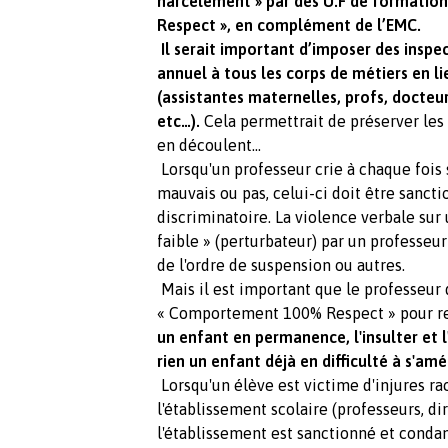
harcèlement » par des U.F de formati
Respect », en complément de l’EMC.
Il serait important d’imposer des inspe
annuel à tous les corps de métiers en li
(assistantes maternelles, profs, docteu
etc…).
Cela permettrait de préserver les e
en découlent...
Lorsqu'un professeur crie à chaque fois 
mauvais ou pas, celui-ci doit être sanct
discriminatoire. La violence verbale sur 
faible » (perturbateur) par un professeur
de l'ordre de suspension ou autres.
Mais il est important que le professeur 
« Comportement 100% Respect » pour rem
un enfant en permanence, l'insulter et l
rien un enfant déjà en difficulté à s'amé
Lorsqu'un élève est victime d'injures rac
l'établissement scolaire (professeurs, di
l'établissement est sanctionné et conda