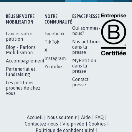
16.811
signatures
Je signe
RÉUSSIR VOTRE
NOTRE
ESPACE PRESSE
MOBILISATION
COMMUNAUTÉ
Qui sommes-
nous?
Lancer votre
Facebook
pétition
Nos pétitions
TikTok
dans la
Blog - Parlons
X
presse
Mobilisation
Instagram
MyPetition
Accompagnement
dans la
Youtube
Partenariat et
presse
fundraising