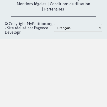
Contact
Les pétitions
presse
proches de chez
vous
Accueil
|
Nous soutenir
|
Aide
|
FAQ
|
Contactez-nous
|
Vie privée
|
Cookies
|
Politique de confidentialité
|
Mentions légales
|
Conditions d'utilisation
|
Partenaires
© Copyright MyPetition.org
- Site réalisé par l'agence
Developr