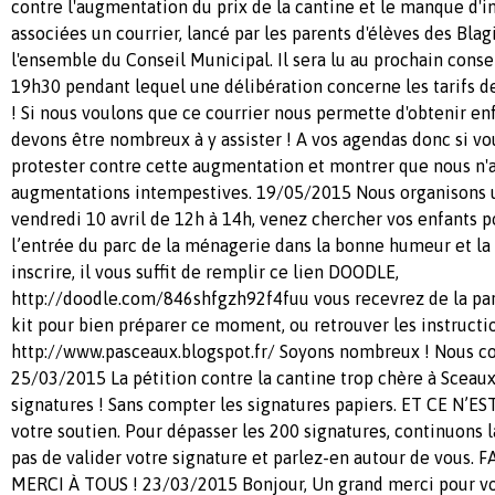
contre l'augmentation du prix de la cantine et le manque d'i
associées un courrier, lancé par les parents d'élèves des Blagi
l'ensemble du Conseil Municipal. Il sera lu au prochain consei
19h30 pendant lequel une délibération concerne les tarifs de
! Si nous voulons que ce courrier nous permette d'obtenir en
devons être nombreux à y assister ! A vos agendas donc si vo
protester contre cette augmentation et montrer que nous n'
augmentations intempestives. 19/05/2015 Nous organisons u
vendredi 10 avril de 12h à 14h, venez chercher vos enfants p
l’entrée du parc de la ménagerie dans la bonne humeur et la 
inscrire, il vous suffit de remplir ce lien DOODLE,
http://doodle.com/846shfgzh92f4fuu vous recevrez de la par
kit pour bien préparer ce moment, ou retrouver les instructi
http://www.pasceaux.blogspot.fr/ Soyons nombreux ! Nous co
25/03/2015 La pétition contre la cantine trop chère à Sceaux
signatures ! Sans compter les signatures papiers. ET CE N’ES
votre soutien. Pour dépasser les 200 signatures, continuons l
pas de valider votre signature et parlez-en autour de vous. 
MERCI À TOUS ! 23/03/2015 Bonjour, Un grand merci pour vot