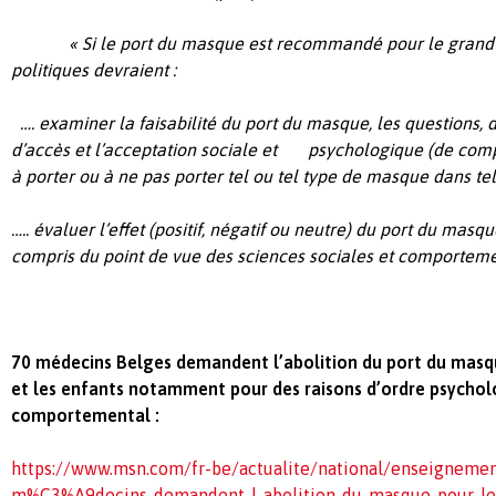
« Si le port du masque est recommandé pour le grand pu
politiques devraient :
…. examiner la faisabilité du port du masque, les questions,
d’accès et l’acceptation sociale et psychologique
(de comp
à porter ou à ne pas porter tel ou tel type de masque dans tel
….. évaluer l’effet (positif, négatif ou neutre) du port du masq
compris du point de vue des sciences sociales et comportem
70 médecins Belges demandent l’abolition du port du masq
et les enfants notamment pour des raisons d’ordre psychol
comportemental :
https://www.msn.com/fr-be/actualite/national/enseignemen
m%C3%A9decins-demandent-l-abolition-du-masque-pour-les