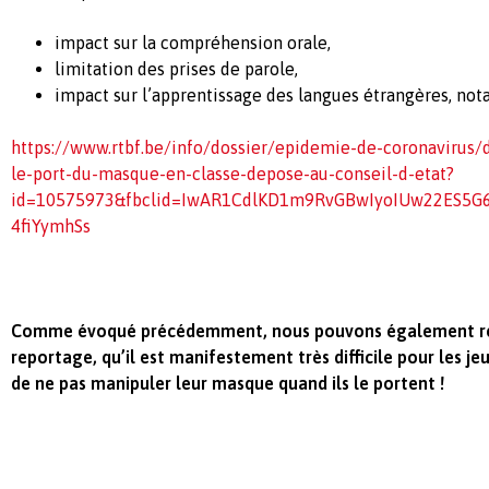
impact sur la compréhension orale,
limitation des prises de parole,
impact sur l’apprentissage des langues étrangères, no
https://www.rtbf.be/info/dossier/epidemie-de-coronavirus/
le-port-du-masque-en-classe-depose-au-conseil-d-etat?
id=10575973&fbclid=IwAR1CdlKD1m9RvGBwIyoIUw22ES5G6
4fiYymhSs
Comme évoqué précédemment, nous pouvons également re
reportage, qu’il est manifestement très difficile pour les je
de ne pas manipuler leur masque quand ils le portent !