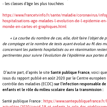
- les classes d'âge les plus touchées
https://www.francetvinfo.fr/sante/maladie/coronavirus/info
hospitalisations-age-malades-l-evolution-de-l-epidemie-en-
monde-en-cartes-et-graphiques.html
« La courbe du nombre de cas, elle, doit faire l’objet de p
de comptage et le nombre de tests ayant évolué au fil des m
concernant les patients hospitalisés ou en réanimation restent
pertinentes pour suivre l’évolution de l’épidémie aux portes d
D’autre part, d’après le site
Santé publique France
, voici q
issus du rapport publié en août 2020 par le Centre européen
contrôle des maladies (ECDC)
sur l’infection responsable de
enfants et le rôle du milieu scolaire dans la transmission :
Santé publique France :
https://www.santepubliquefrance.fr/
actualites/2020/covid-19-et-enfants-le-role-des-etablisseme