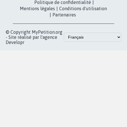
fundraising
Contact
Les pétitions
presse
proches de chez
vous
Accueil
|
Nous soutenir
|
Aide
|
FAQ
|
Contactez-nous
|
Vie privée
|
Cookies
|
Politique de confidentialité
|
Mentions légales
|
Conditions d'utilisation
|
Partenaires
© Copyright MyPetition.org
- Site réalisé par l'agence
Developr