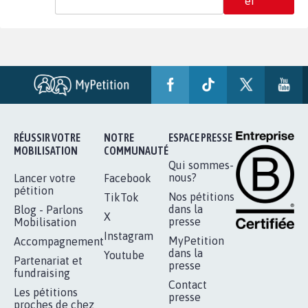
er
RÉUSSIR VOTRE
NOTRE
ESPACE PRESSE
MOBILISATION
COMMUNAUTÉ
Qui sommes-
nous?
Lancer votre
Facebook
pétition
Nos pétitions
TikTok
dans la
Blog - Parlons
X
presse
Mobilisation
Instagram
MyPetition
Accompagnement
dans la
Youtube
Partenariat et
presse
fundraising
Contact
Les pétitions
presse
proches de chez