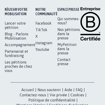
RÉUSSIR VOTRE
NOTRE
ESPACE PRESSE
MOBILISATION
COMMUNAUTÉ
Qui sommes-
nous?
Lancer votre
Facebook
pétition
Nos pétitions
TikTok
dans la
Blog - Parlons
X
presse
Mobilisation
Instagram
MyPetition
Accompagnement
dans la
Youtube
Partenariat et
presse
fundraising
Contact
Les pétitions
presse
proches de chez
vous
Accueil
|
Nous soutenir
|
Aide
|
FAQ
|
Contactez-nous
|
Vie privée
|
Cookies
|
Politique de confidentialité
|