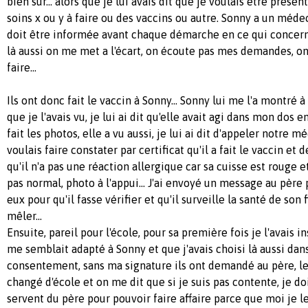
bien sûr... alors que je lui avais dit que je voulais être prése
soins x ou y à faire ou des vaccins ou autre. Sonny a un méde
doit être informée avant chaque démarche en ce qui concern
là aussi on me met a l'écart, on écoute pas mes demandes, on
faire...
Ils ont donc fait le vaccin à Sonny... Sonny lui me l'a montré 
que je l'avais vu, je lui ai dit qu'elle avait agi dans mon dos e
fait les photos, elle a vu aussi, je lui ai dit d'appeler notre m
voulais faire constater par certificat qu'il a fait le vaccin et 
qu'il n'a pas une réaction allergique car sa cuisse est rouge et
pas normal, photo à l'appui... J'ai envoyé un message au père 
eux pour qu'il fasse vérifier et qu'il surveille la santé de son f
mêler...
Ensuite, pareil pour l'école, pour sa première fois je l'avais i
me semblait adapté à Sonny et que j'avais choisi là aussi da
consentement, sans ma signature ils ont demandé au père, le p
changé d'école et on me dit que si je suis pas contente, je dois
servent du père pour pouvoir faire affaire parce que moi je 