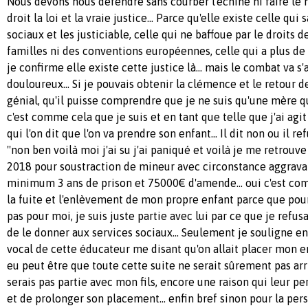
Nous devons nous défendre sans courber l'échine ni faire le
droit la loi et la vraie justice... Parce qu'elle existe celle qui
sociaux et les justiciable, celle qui ne baffoue par le droits d
familles ni des conventions européennes, celle qui a plus de
je confirme elle existe cette justice là... mais le combat va s'
douloureux... Si je pouvais obtenir la clémence et le retour 
génial, qu'il puisse comprendre que je ne suis qu'une mère q
c'est comme cela que je suis et en tant que telle que j'ai ag
qui l'on dit que l'on va prendre son enfant... Il dit non ou il re
''non ben voilà moi j'ai su j'ai paniqué et voilà je me retrou
2018 pour soustraction de mineur avec circonstance aggravant
minimum 3 ans de prison et 75000€ d'amende... oui c'est com
la fuite et l'enlèvement de mon propre enfant parce que pour
pas pour moi, je suis juste partie avec lui par ce que je refus
de le donner aux services sociaux... Seulement je souligne 
vocal de cette éducateur me disant qu'on allait placer mon enf
eu peut être que toute cette suite ne serait sûrement pas arri
serais pas partie avec mon fils, encore une raison qui leur pe
et de prolonger son placement... enfin bref sinon pour la per