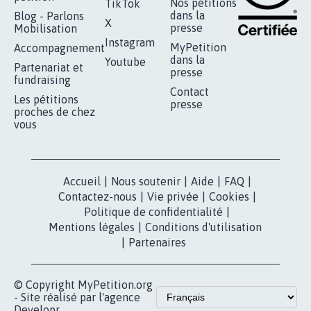
RÉUSSIR VOTRE
NOTRE
ESPACE PRESSE
MOBILISATION
COMMUNAUTÉ
Qui sommes-
nous?
Lancer votre
Facebook
pétition
Nos pétitions
TikTok
dans la
Blog - Parlons
X
presse
Mobilisation
Instagram
MyPetition
Accompagnement
dans la
Youtube
Partenariat et
presse
fundraising
Contact
Les pétitions
presse
proches de chez
vous
Accueil
|
Nous soutenir
|
Aide
|
FAQ
|