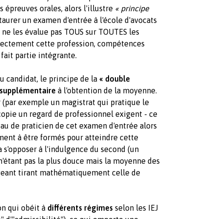
s épreuves orales, alors l'illustre
« principe
taurer un examen d'entrée à l'école d'avocats
on ne les évalue pas TOUS sur TOUTES les
rectement cette profession, compétences
fait partie intégrante.
u candidat, le principe de la
« double
 supplémentaire
à l'obtention de la moyenne.
r (par exemple un magistrat qui pratique le
a copie un regard de professionnel exigent - ce
eau de praticien de cet examen d'entrée alors
ment à être formés pour atteindre cette
ra s'opposer à l'indulgence du second (un
e n'étant pas la plus douce mais la moyenne des
igeant tirant mathématiquement celle de
n qui obéit à
différents régimes
selon les IEJ