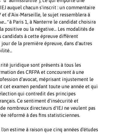
 d'"admissibilité"), ce qui emporte une
'IEJ auquel chacun s'inscrit : un commentaire
V et d'Aix-Marseille, le sujet ressemblera à
..."
à Paris 1, à Nanterre le candidat choisira
a positive ou la négative... Les modalités de
s candidats à cette épreuve diffèrent
e jour de la première épreuve, dans d'autres
lité...
urité juridique sont présents à tous les
ormation des CRFPA et concourent à une
rofession d'avocat, méprisant injustement le
nt cet examen pendant toute une année et qui
lection qui contredit des principes
rançais. Ce sentiment d'insécurité et
e de nombreux directeurs d'IEJ ne veulent pas
rée réformé à des fins statisticiennes.
i l'on estime à raison que cinq années d'études