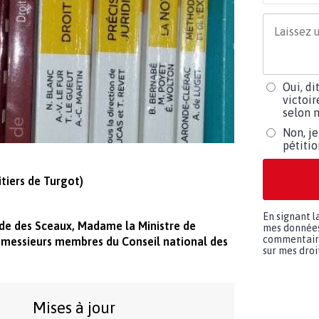
Oui, di
victoir
selon m
Non, je
pétiti
tiers de Turgot)
En signant l
rde des Sceaux, Madame la Ministre de
mes données 
commentaires
 messieurs membres du Conseil national des
sur mes droit
Mises à jour