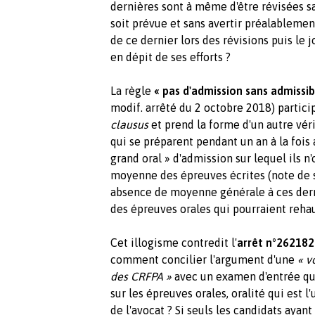
dernières sont à même d'être révisées 
soit prévue et sans avertir préalablement
de ce dernier lors des révisions puis le 
en dépit de ses efforts ?
La règle
« pas d'admission sans admissibi
modif. arrêté du 2 octobre 2018) partici
clausus
et prend la forme d'un autre vér
qui se préparent pendant un an à la fois 
grand oral » d'admission sur lequel ils n
moyenne des épreuves écrites (note de s
absence de moyenne générale à ces dern
des épreuves orales qui pourraient rehau
Cet illogisme contredit l'
arrêt n°262182 
comment concilier l'argument d'une
« v
des CRFPA »
avec un examen d'entrée qui
sur les épreuves orales, oralité qui est l
de l'avocat ? Si seuls les candidats aya