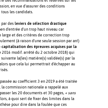
tre des recommandations et réserves sur les
sion, en vue d'assurer des conditions
 tous les candidats.
s par des
leviers de sélection drastique
en d'entrée d'un trop haut niveau car
large et des critères de correction trop
seulement (à raison d'une seule session par an!)
capitalisation des épreuves acquises par la
re 2016 modif. arrêté du 2 octobre 2018) qui
 suivante la(les) matière(s) validée(s) par la
lors que cela lui permettrait d'échapper au
isés.
 passée au coefficient 3 en 2019 a été traitée
9, la commission nationale a rappelé aux
épasser les 20 documents et 30 pages,
« sans
 lors, à quoi sert de fixer des limites dans la
nthèse pour dire dans la foulée que ces