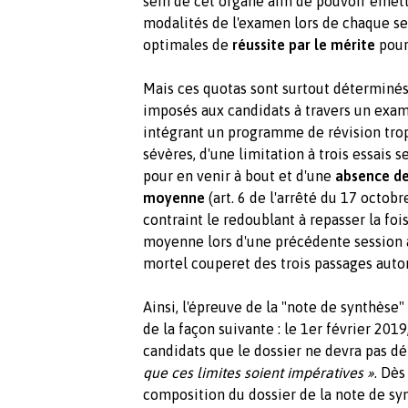
sein de cet organe afin de pouvoir émet
modalités de l'examen lors de chaque ses
optimales de
réussite par le mérite
pour
Mais ces quotas sont surtout déterminé
imposés aux candidats à travers un exam
intégrant un programme de révision trop 
sévères, d'une limitation à trois essais 
pour en venir à bout et d'une
absence de 
moyenne
(art. 6 de l'arrêté du 17 octob
contraint le redoublant à repasser la fois
moyenne lors d'une précédente session a
mortel couperet des trois passages autor
Ainsi, l'épreuve de la "note de synthèse"
de la façon suivante : le 1er février 201
candidats que le dossier ne devra pas d
que ces limites soient impératives »
. Dès
composition du dossier de la note de sy