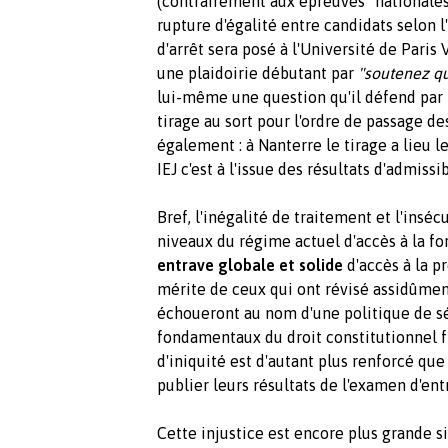
(contrairement aux épreuves "nationales"
rupture d'égalité entre candidats selon l
d'arrêt sera posé à l'Université de Paris 
une plaidoirie débutant par
"soutenez que
lui-même une question qu'il défend par l
tirage au sort pour l'ordre de passage de
également : à Nanterre le tirage a lieu l
IEJ c'est à l'issue des résultats d'admissibi
Bref, l'inégalité de traitement et l'inséc
niveaux du régime actuel d'accès à la f
entrave globale et solide
d'accès à la p
mérite de ceux qui ont révisé assidûme
échoueront au nom d'une politique de sé
fondamentaux du droit constitutionnel f
d'iniquité est d'autant plus renforcé qu
publier leurs résultats de l'examen d'ent
Cette injustice est encore plus grande s