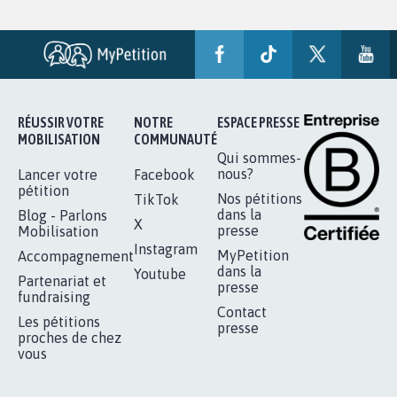
RÉUSSIR VOTRE
NOTRE
ESPACE PRESSE
MOBILISATION
COMMUNAUTÉ
Qui sommes-
nous?
Lancer votre
Facebook
pétition
Nos pétitions
TikTok
dans la
Blog - Parlons
X
presse
Mobilisation
Instagram
MyPetition
Accompagnement
dans la
Youtube
Partenariat et
presse
fundraising
Contact
Les pétitions
presse
proches de chez
vous