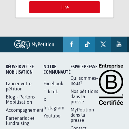
Lire
RÉUSSIR VOTRE
NOTRE
ESPACE PRESSE
MOBILISATION
COMMUNAUTÉ
Qui sommes-
nous?
Lancer votre
Facebook
pétition
Nos pétitions
TikTok
dans la
Blog - Parlons
X
presse
Mobilisation
Instagram
MyPetition
Accompagnement
dans la
Youtube
Partenariat et
presse
fundraising
Contact