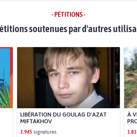
- PÉTITIONS -
étitions soutenues par d'autres utilis
LIBÉRATION DU GOULAG D'AZAT
À V
MIFTAKHOV
PRO
3.945
signatures
1.83