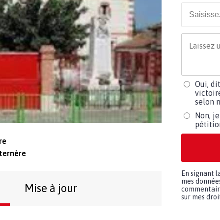
Oui, di
victoir
selon m
Non, je
pétiti
re
ternère
En signant l
mes données 
Mise à jour
commentaires
sur mes droit