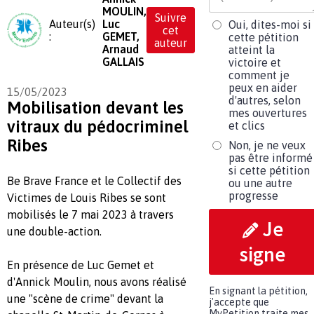
MOULIN,
Suivre
Auteur(s)
Luc
Oui, dites-moi si
cet
:
GEMET,
cette pétition
auteur
Arnaud
atteint la
GALLAIS
victoire et
comment je
peux en aider
15/05/2023
d'autres, selon
Mobilisation devant les
mes ouvertures
vitraux du pédocriminel
et clics
Ribes
Non, je ne veux
pas être informé
si cette pétition
Be Brave France et le Collectif des
ou une autre
progresse
Victimes de Louis Ribes se sont
mobilisés le 7 mai 2023 à travers
Je
une double-action.
signe
En présence de Luc Gemet et
d'Annick Moulin, nous avons réalisé
En signant la pétition,
une "scène de crime" devant la
j'accepte que
MyPetition traite mes