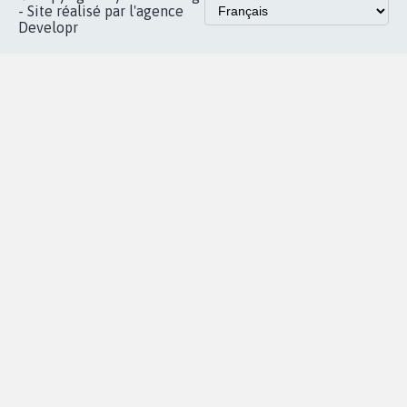
Instagram
MyPetition
Accompagnement
dans la
Youtube
Partenariat et
presse
fundraising
Contact
Les pétitions
presse
proches de chez
vous
Accueil
|
Nous soutenir
|
Aide
|
FAQ
|
Contactez-nous
|
Vie privée
|
Cookies
|
Politique de confidentialité
|
Mentions légales
|
Conditions d'utilisation
|
Partenaires
© Copyright MyPetition.org
- Site réalisé par l'agence
Developr