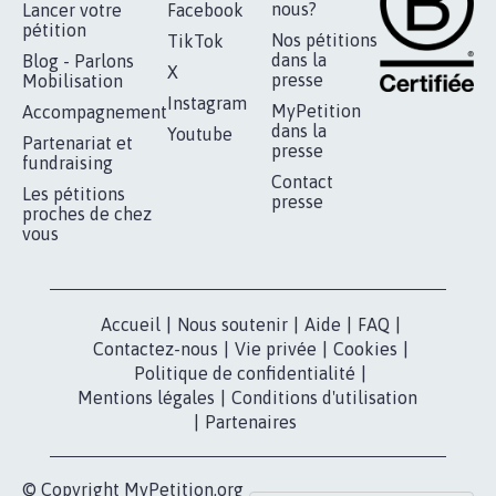
AGRESSION DE MON FILS THÉO :
SOYONS TOUS MOBILISÉS...
16.807
signatures
Je signe
RÉUSSIR VOTRE
NOTRE
ESPACE PRESSE
MOBILISATION
COMMUNAUTÉ
Qui sommes-
nous?
Lancer votre
Facebook
pétition
Nos pétitions
TikTok
dans la
Blog - Parlons
X
presse
Mobilisation