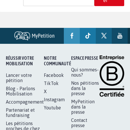
er
RÉUSSIR VOTRE
NOTRE
ESPACE PRESSE
MOBILISATION
COMMUNAUTÉ
Qui sommes-
nous?
Lancer votre
Facebook
pétition
Nos pétitions
TikTok
dans la
Blog - Parlons
X
presse
Mobilisation
Instagram
MyPetition
Accompagnement
dans la
Youtube
Partenariat et
presse
fundraising
Contact
Les pétitions
presse
proches de chez